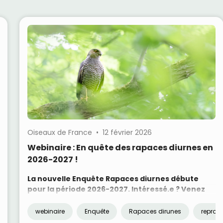
Oiseaux de France • 12 février 2026
Webinaire : En quête des rapaces diurnes en
2026-2027 !
La nouvelle Enquête Rapaces diurnes débute
pour la période 2026-2027. Intéressé.e ? Venez
assister au webinaire de lancement du lundi 16
février 2026 à 16h.
webinaire
Enquête
Rapaces dirunes
reprod