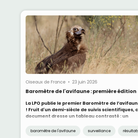
Oiseaux de France • 23 juin 2026
Baromètre de l'avifaune : première édition 
La LPO publie le premier Baromètre de l’avifau
! Fruit d'un demi-siècle de suivis scientifiques, 
document dresse un tableau contrasté : un
déclin massif et préoccupant des espèces
communes, mais aussi quelques succès de
baromètre de l'avifaune
surveillance
résultat
conservation qui prouvent que l'action