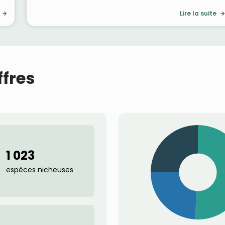
Chercheurs, ornithologues professionnels et
Lire la suite
amateurs y ont partagé les dernières avancées
scientifiques, les résultats de suivis de terrain et de
nombreux retours d’expérience sur l’étude et la
ce
conservation des oiseaux.
Que vous souhaitiez approfondir vos connaissances
ffres
sur la migration, les comportements, les méthodes
de suivi ou les enjeux de conservation, ces
conférences constituent une formidable mine
d’informations. Les thèmes principaux du CFO 2025
étaient la surveillance des populations d’oiseaux mais
d’autres sujets ont aussi été abordés : techniques de
suivis acoustiques, éolien, oiseaux marins, migration
te
et changement climatique, oiseaux d’eau, habitats,
1 023
sciences participatives, conservation,
espèces nicheuses
comportement, rapaces nécrophages…
re
Retrouvez l’ensemble des enregistrements sur la
chaîne YouTube de la LPO
et profitez-en pour
picorer quelques conférences passionnantes !