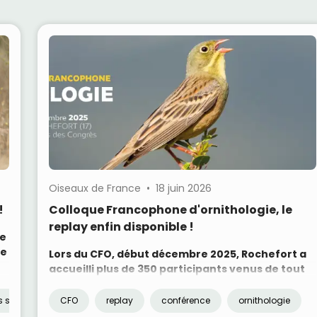
Oiseaux de France • 18 juin 2026
!
Colloque Francophone d'ornithologie, le
replay enfin disponible !
ne
ce
Lors du CFO, début décembre 2025, Rochefort a
accueilli plus de 350 participants venus de tout
l’espace francophone pour présenter et
débattre les dernières avancées en ornithologie.
s scientifiques
CFO
replay
conférence
ornithologie