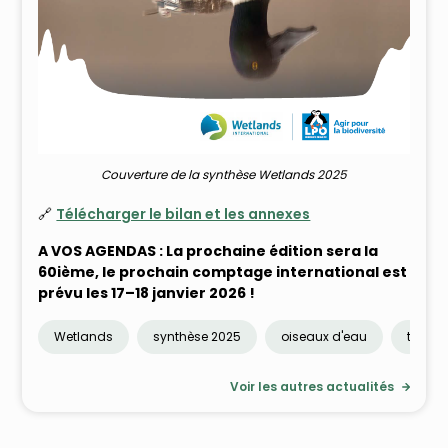
Couverture de la synthèse Wetlands 2025
🔗
Télécharger le bilan et les annexes
A VOS AGENDAS : La prochaine édition sera la
60ième, le prochain comptage international est
prévu les 17–18 janvier 2026 !
Wetlands
synthèse 2025
oiseaux d'eau
tenda
Voir les autres actualités